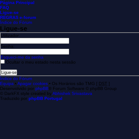
Página Principal
FAQ
Ligue-se
REGRAS e-forum
Índice do Fórum
Ligue-se
Utilizador:
Senha:
Esqueci-me da senha
Ocultar o meu estado nesta sessão
Índice do Fórum
Equipa
•
Apagar cookies
• Os Horários são TMG [
DST
]
Desenvolvido por
phpBB
® Forum Software © phpBB Group
© DarkFX style created by
Abhishek Srivastava
Traduzido por
phpBB Portugal