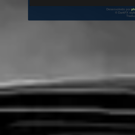
Desenvolvido por
p
© DarkFX styl
Tradu