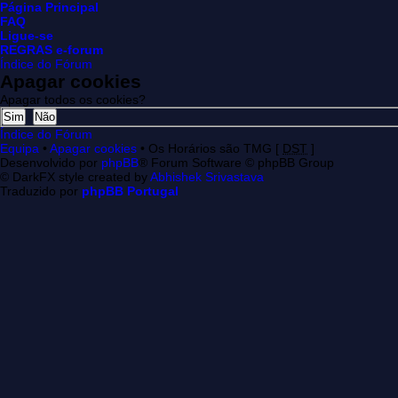
Página Principal
FAQ
Ligue-se
REGRAS e-forum
Índice do Fórum
Apagar cookies
Apagar todos os cookies?
Índice do Fórum
Equipa
•
Apagar cookies
• Os Horários são TMG [
DST
]
Desenvolvido por
phpBB
® Forum Software © phpBB Group
© DarkFX style created by
Abhishek Srivastava
Traduzido por
phpBB Portugal