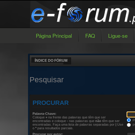
Página Principal
FAQ
Ligue-se
ÍNDICE DO FÓRUM
Pesquisar
PROCURAR
Palavra-Chave:
Coloque
+
na frente das palavras que têm que ser
Pr
encontradas e coloque
-
nas palavras que
não
têm que ser
encontradas. Faça uma lista de palavras separadas por
|
Use
Pr
o
*
para resultados parciais.
Procurar por autor: