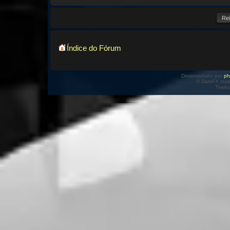
Índice do Fórum
Desenvolvido por
p
© DarkFX styl
Tradu