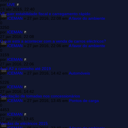
3393
por
UVE
13 abr 2016, 22:40
VE quer estabilidade fiscal e carregamento rápido
por
ICEMAN
» 27 jan 2016, 22:08 em
A favor do ambiente
0
3250
por
ICEMAN
27 jan 2016, 22:08
O que está a acontecer com a venda de carros eléctricos?
por
ICEMAN
» 27 jan 2016, 22:06 em
A favor do ambiente
0
3159
por
ICEMAN
27 jan 2016, 22:06
Audi A2 a caminho até 2019
por
ICEMAN
» 27 jan 2016, 14:42 em
Automóveis
0
5226
por
ICEMAN
27 jan 2016, 14:42
Solicitação de tomadas nos concessionários
por
ICEMAN
» 27 jan 2016, 13:45 em
Pontos de carga
0
4453
por
ICEMAN
27 jan 2016, 13:45
Vendas de eléctricos 2015