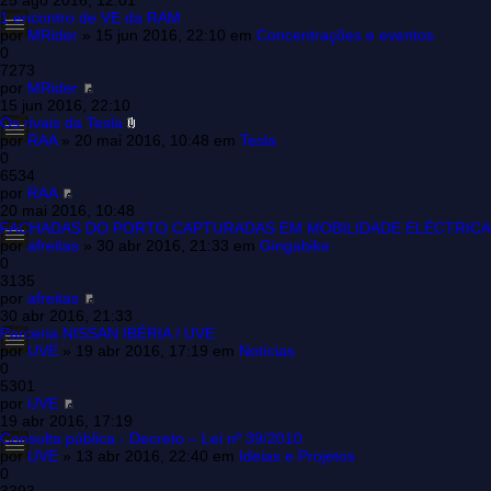
25 ago 2016, 12:01
1 encontro de VE da RAM
por
MRider
» 15 jun 2016, 22:10 em
Concentrações e eventos
0
7273
por
MRider
15 jun 2016, 22:10
Os rivais da Tesla
por
RAA
» 20 mai 2016, 10:48 em
Tesla
0
6534
por
RAA
20 mai 2016, 10:48
FACHADAS DO PORTO CAPTURADAS EM MOBILIDADE ELÉCTRICA
por
afreitas
» 30 abr 2016, 21:33 em
Gingabike
0
3135
por
afreitas
30 abr 2016, 21:33
Parceria NISSAN IBÉRIA / UVE
por
UVE
» 19 abr 2016, 17:19 em
Notícias
0
5301
por
UVE
19 abr 2016, 17:19
Consulta pública - Decreto – Lei nº 39/2010
por
UVE
» 13 abr 2016, 22:40 em
Ideias e Projetos
0