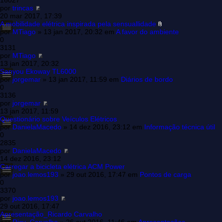
16027
por
trincas
20 mar 2017, 17:39
A mobilidade elétrica inspirada pela sensuallidade
por
MTiago
» 13 jan 2017, 20:32 em
A favor do ambiente
0
3131
por
MTiago
13 jan 2017, 20:32
Sanyou Ekoway TL6000
por
jorgemar
» 13 jan 2017, 11:59 em
Diários de bordo
0
3136
por
jorgemar
13 jan 2017, 11:59
Questionário sobre Veículos Elétricos
por
DanielaMacedo
» 14 dez 2016, 23:12 em
Informação técnica útil
0
2835
por
DanielaMacedo
14 dez 2016, 23:12
Carregar a bicicleta elétrica ACM Power
por
joao.lemos193
» 29 out 2016, 17:47 em
Pontos de carga
0
3370
por
joao.lemos193
29 out 2016, 17:47
Apresentação_Ricardo Carvalho