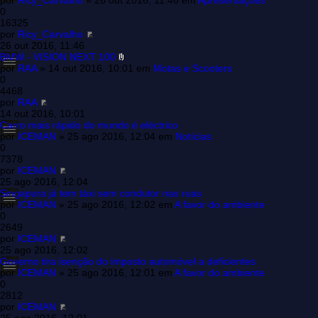
por
Ricy_Carvalho
» 26 out 2016, 11:46 em
Apresentações
0
16325
por
Ricy_Carvalho
26 out 2016, 11:46
BMW - VISION NEXT 100
por
RAA
» 14 out 2016, 10:01 em
Motas e Scooters
0
4468
por
RAA
14 out 2016, 10:01
Carro mais rápido do mundo é eléctrico
por
ICEMAN
» 25 ago 2016, 12:04 em
Notícias
0
7378
por
ICEMAN
25 ago 2016, 12:04
Singapura já tem táxi sem condutor nas ruas
por
ICEMAN
» 25 ago 2016, 12:02 em
A favor do ambiente
0
2649
por
ICEMAN
25 ago 2016, 12:02
Governo tira isenção do imposto automóvel a deficientes
por
ICEMAN
» 25 ago 2016, 12:01 em
A favor do ambiente
0
2812
por
ICEMAN