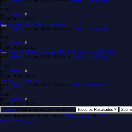
por
ICEMAN
» 05 jan 2016, 23:40 em
A favor do ambiente
0
4849
por
ICEMAN
05 jan 2016, 23:40
Propostas a apresentar ao governo
por
ICEMAN
» 05 jan 2016, 10:12 em
A favor do ambiente
0
3532
por
ICEMAN
05 jan 2016, 10:12
Turns Out Public Fast Charging Might Be Commercially Viable
por
ICEMAN
» 05 jan 2016, 00:55 em
A favor do ambiente
0
3524
por
ICEMAN
05 jan 2016, 00:55
Segredo do Sucesso
por
ICEMAN
» 05 jan 2016, 00:49 em
A favor do ambiente
0
3569
por
ICEMAN
05 jan 2016, 00:49
Próximo
Mostrar mensagens anteriores
A pesquisa obteve 59 resultados •
Página
1
de
3
•
1
,
2
,
3
Pesquisa avançada