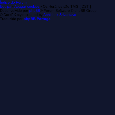
Índice do Fórum
Equipa
•
Apagar cookies
• Os Horários são TMG [
DST
]
Desenvolvido por
phpBB
® Forum Software © phpBB Group
© DarkFX style created by
Abhishek Srivastava
Traduzido por
phpBB Portugal