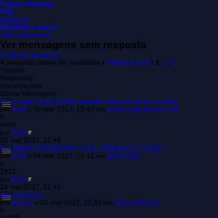
Página Principal
FAQ
Ligue-se
REGRAS e-forum
Índice do Fórum
Ver mensagens sem resposta
Pesquisa avançada
A pesquisa obteve 59 resultados •
Página
1
de
3
•
1
,
2
,
3
Tópicos
Respostas
Visualizações
Última Mensagem
Como não perder pontos quando andar de quase scooter
por
RAA
» 30 mar 2017, 12:48 em
Informação técnica útil
0
4060
por
RAA
30 mar 2017, 12:48
BATERIAS COM GARANTIA DE 6 MESES! É LEGAL?
por
RAA
» 24 mar 2017, 21:41 em
BATERIAS
0
2912
por
RAA
24 mar 2017, 21:41
Apresentação
por
trincas
» 20 mar 2017, 17:39 em
Apresentações
0