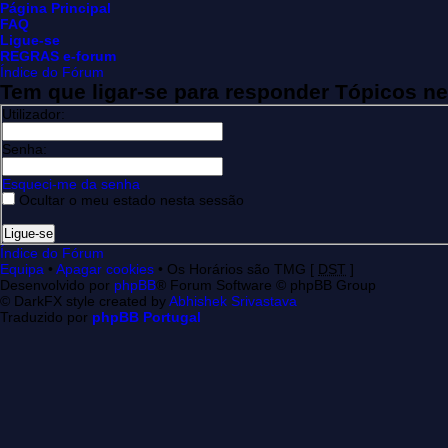
Página Principal
FAQ
Ligue-se
REGRAS e-forum
Índice do Fórum
Tem que ligar-se para responder Tópicos n
Utilizador:
Senha:
Esqueci-me da senha
Ocultar o meu estado nesta sessão
Índice do Fórum
Equipa
•
Apagar cookies
• Os Horários são TMG [
DST
]
Desenvolvido por
phpBB
® Forum Software © phpBB Group
© DarkFX style created by
Abhishek Srivastava
Traduzido por
phpBB Portugal