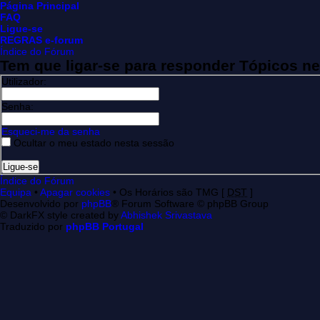
Página Principal
FAQ
Ligue-se
REGRAS e-forum
Índice do Fórum
Tem que ligar-se para responder Tópicos n
Utilizador:
Senha:
Esqueci-me da senha
Ocultar o meu estado nesta sessão
Índice do Fórum
Equipa
•
Apagar cookies
• Os Horários são TMG [
DST
]
Desenvolvido por
phpBB
® Forum Software © phpBB Group
© DarkFX style created by
Abhishek Srivastava
Traduzido por
phpBB Portugal