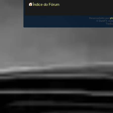
Índice do Fórum
Desenvolvido por
p
© DarkFX styl
Tradu