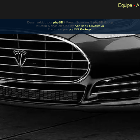
Equipa
•
A
Desenvolvido por
phpBB
® Forum Software © phpBB Group
© DarkFX style created by
Abhishek Srivastava
Traduzido por
phpBB Portugal