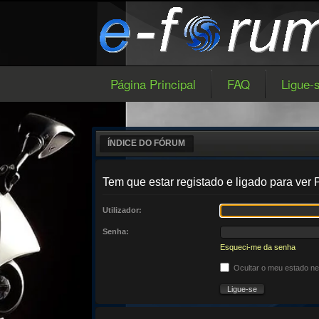
Página Principal
FAQ
Ligue-
ÍNDICE DO FÓRUM
Tem que estar registado e ligado para ver P
Utilizador:
Senha:
Esqueci-me da senha
Ocultar o meu estado n