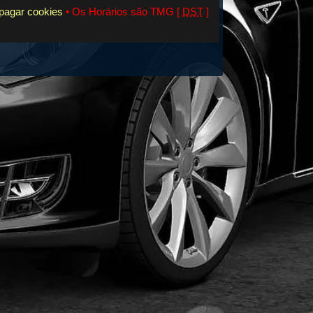
pagar cookies
• Os Horários são TMG [
DST
]