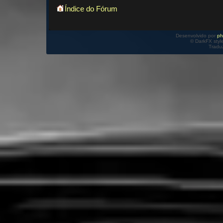
Índice do Fórum
Desenvolvido por
p
© DarkFX styl
Tradu