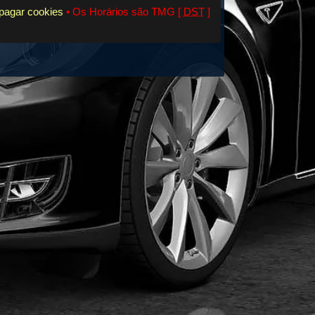
pagar cookies
• Os Horários são TMG [
DST
]