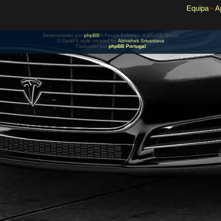
Equipa
•
A
Desenvolvido por
phpBB
® Forum Software © phpBB Group
© DarkFX style created by
Abhishek Srivastava
Traduzido por
phpBB Portugal