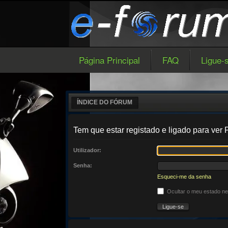
Página Principal
FAQ
Ligue-
ÍNDICE DO FÓRUM
Tem que estar registado e ligado para ver P
Utilizador:
Senha:
Esqueci-me da senha
Ocultar o meu estado n