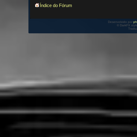
Índice do Fórum
Desenvolvido por
p
© DarkFX styl
Tradu