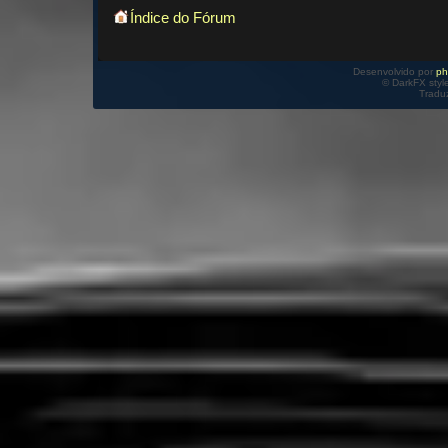
Índice do Fórum
Desenvolvido por
p
© DarkFX styl
Tradu