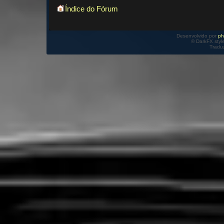
Índice do Fórum
Desenvolvido por
p
© DarkFX styl
Tradu