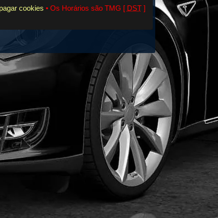
pagar cookies
• Os Horários são TMG [
DST
]