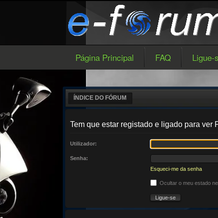
Página Principal
FAQ
Ligue-
ÍNDICE DO FÓRUM
Tem que estar registado e ligado para ver P
Utilizador:
Senha:
Esqueci-me da senha
Ocultar o meu estado n