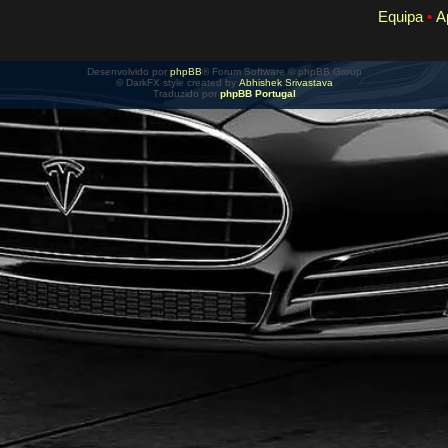
Equipa
•
A
Desenvolvido por
phpBB
® Forum Software © phpBB Group
© DarkFX style created by
Abhishek Srivastava
Traduzido por
phpBB Portugal