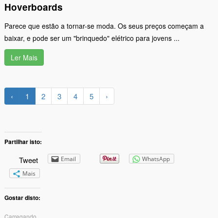
Hoverboards
Parece que estão a tornar-se moda. Os seus preços começam a
baixar, e pode ser um "brinquedo" elétrico para jovens ...
Ler Mais
‹
1
2
3
4
5
›
Partilhar isto:
Tweet
Email
WhatsApp
Mais
Gostar disto:
Carregando...