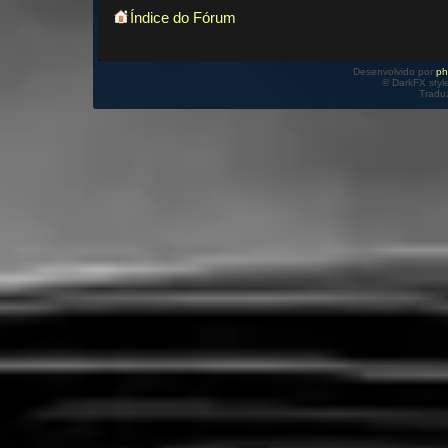
Índice do Fórum
Desenvolvido por
p
© DarkFX styl
Tradu