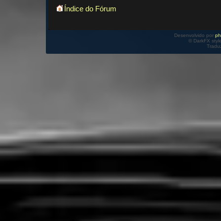
Índice do Fórum
Desenvolvido por
p
© DarkFX styl
Tradu