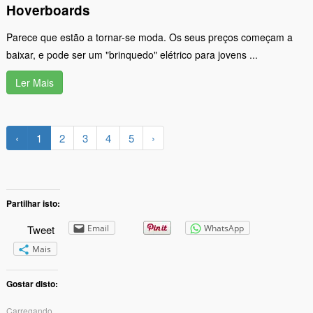
Hoverboards
Parece que estão a tornar-se moda. Os seus preços começam a
baixar, e pode ser um "brinquedo" elétrico para jovens ...
Ler Mais
‹
1
2
3
4
5
›
Partilhar isto:
Tweet
Email
WhatsApp
Mais
Gostar disto:
Carregando...