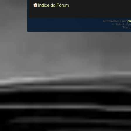
Índice do Fórum
Desenvolvido por
p
© DarkFX styl
Tradu