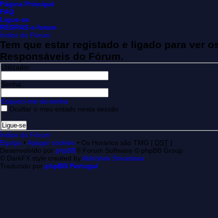
Página Principal
FAQ
Ligue-se
REGRAS e-forum
Índice do Fórum
Tem que estar registado e ligado para ver 
Responsáveis do Fórum.
Utilizador:
Senha:
Esqueci-me da senha
Ocultar o meu estado nesta sessão
Índice do Fórum
Equipa
•
Apagar cookies
• Os Horários são TMG [
DST
]
Desenvolvido por
phpBB
® Forum Software © phpBB Group
© DarkFX style created by
Abhishek Srivastava
Traduzido por
phpBB Portugal