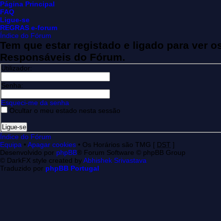
Página Principal
FAQ
Ligue-se
REGRAS e-forum
Índice do Fórum
Tem que estar registado e ligado para ver 
Responsáveis do Fórum.
Utilizador:
Senha:
Esqueci-me da senha
Ocultar o meu estado nesta sessão
Índice do Fórum
Equipa
•
Apagar cookies
• Os Horários são TMG [
DST
]
Desenvolvido por
phpBB
® Forum Software © phpBB Group
© DarkFX style created by
Abhishek Srivastava
Traduzido por
phpBB Portugal