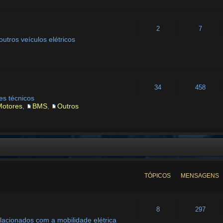
2
7
utros veículos elétricos
34
458
es técnicos
Motores
,
BMS
,
Outros
TÓPICOS
MENSAGENS
8
297
lacionados com a mobilidade elétrica