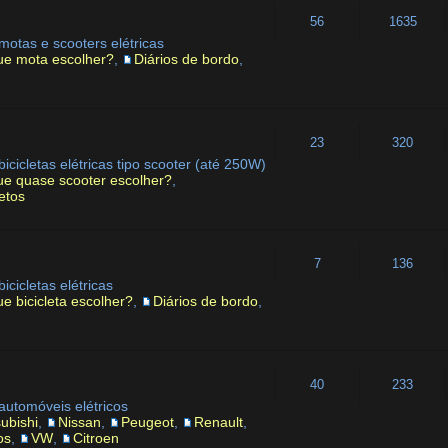
56
1635
otas e scooters elétricas
ue mota escolher?
,
Diários de bordo
,
23
320
cicletas elétricas tipo scooter (até 250W)
ue quase scooter escolher?
,
etos
7
136
cicletas elétricas
e bicicleta escolher?
,
Diários de bordo
,
40
233
utomóveis elétricos
subishi
,
Nissan
,
Peugeot
,
Renault
,
os
,
VW
,
Citroen