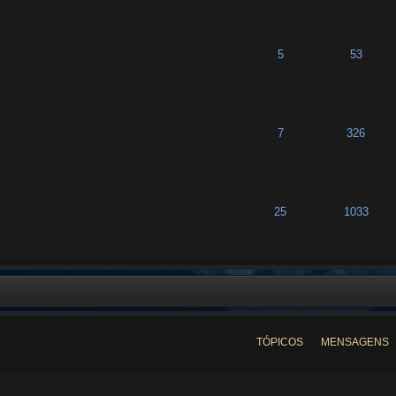
5
53
7
326
25
1033
TÓPICOS
MENSAGENS