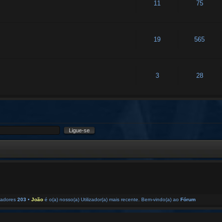
11
75
19
565
3
28
izadores
203
•
João
é o(a) nosso(a) Utilizador(a) mais recente. Bem-vindo(a) ao
Fórum