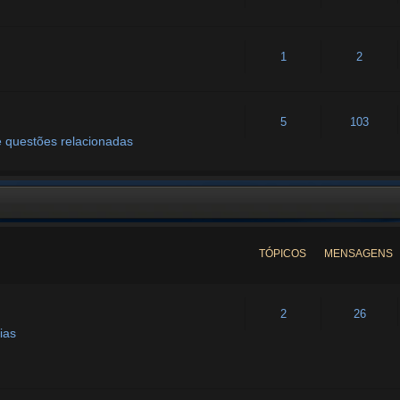
1
2
5
103
 questões relacionadas
TÓPICOS
MENSAGENS
2
26
ias