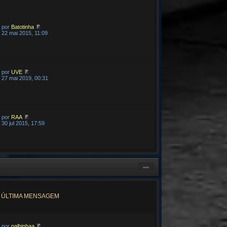
por
Batotinha
22 mai 2015, 11:09
por
UVE
27 mai 2019, 00:31
por
RAA
30 jul 2015, 17:59
ÚLTIMA MENSAGEM
por
palhinhaa