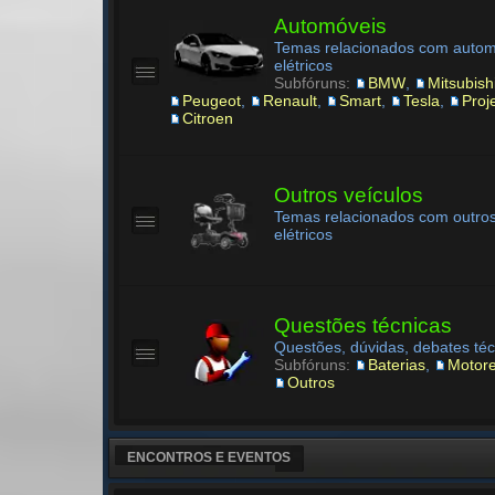
Automóveis
Temas relacionados com autom
elétricos
Subfóruns:
BMW
,
Mitsubish
Peugeot
,
Renault
,
Smart
,
Tesla
,
Proj
Citroen
Outros veículos
Temas relacionados com outros
elétricos
Questões técnicas
Questões, dúvidas, debates téc
Subfóruns:
Baterias
,
Motor
Outros
ENCONTROS E EVENTOS