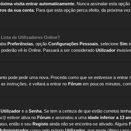
óxima visita entrar automaticamente
. Nunca assinalar esta opção
iros da sua conta
. Para que esta opção perca efeito, da próxima ve
 Lista de
Utilizadores
Online?
 aba
Preferências
, opção
Configurações Pessoais
, selecione
Sim
s
poderão vê-lo Online. Passará a ser considerado
Utilizador
invisíve
anto pode pedir uma nova. Proceda como que se estivesse a entrar
a as instruções, e voltará a entrar no
Fórum
em poucos minutos, co
Utilizador
e a
Senha
. Se tem a certeza de que estão corretos tenh
Act)
estiver ativa no
Fórum
e assinalou a uma
idade inferior a 13 a
caso, então o seu
Registo
ainda não se encontra-se ativado. Alguns
Administrador
como pelo próprio
Utilizador
, que neste último caso