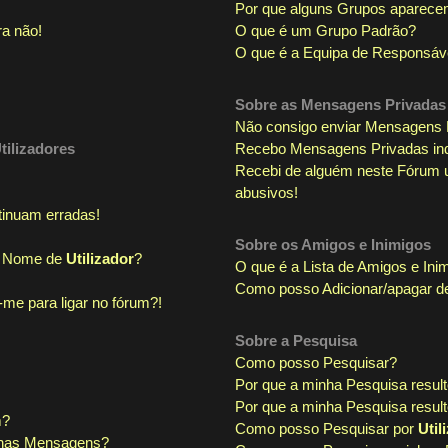
Por que alguns Grupos aparece
ra não!
O que é um Grupo Padrão?
O que é a Equipa de Responsáv
Sobre as
Mensagens Privadas
Não consigo enviar Mensagens 
tilizadores
Recebo Mensagens Privadas ind
Recebi de alguém neste Fórum u
abusivos!
tinuam erradas!
Sobre os
Amigos
e
Inimigos
u Nome de
Utilizador
?
O que é a Lista de Amigos e Ini
Como posso Adicionar/apagar de
-me para ligar no fórum?!
Sobre a
Pesquisa
Como posso Pesquisar?
Por que a minha Pesquisa resu
Por que a minha Pesquisa resul
m?
Como posso Pesquisar por
Util
nhas Mensagens?