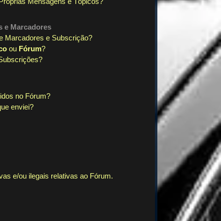
Próprias Mensagens e Tópicos?
s
e
Marcadores
tre Marcadores e Subscrição?
co
ou
Fórum
?
Subscrições?
tidos no Fórum?
ue enviei?
as e/ou ilegais relativas ao Fórum.