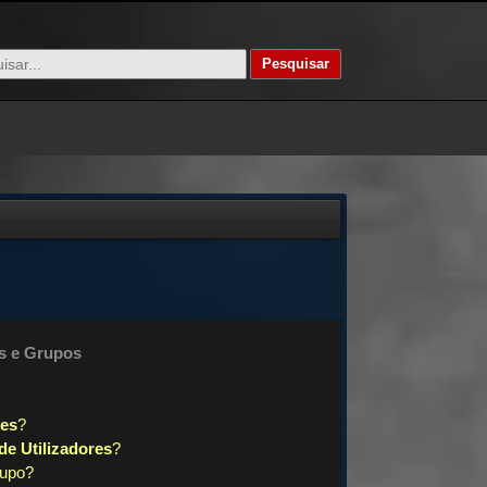
s
e
Grupos
res
?
e Utilizadores
?
rupo?