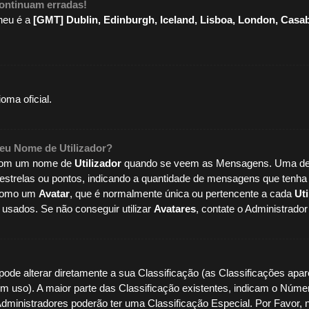
continuam erradas!
lheu é a
[GMT] Dublin, Edinburgh, Iceland, Lisboa, London, Casa
ma oficial.
meu Nome de
Utilizador
?
 com um nome de
Utilizador
quando se veem as Mensagens. Uma del
 estrelas ou pontos, indicando a quantidade de mensagens que tenha 
 como um
Avatar
, que é normalmente única ou pertencente a cada
Uti
usados. Se não conseguir utilizar
Avatares
, contate o Administrado
ode alterar diretamente a sua Classificação (as Classificações apa
em uso). A maior parte das Classificação existentes, indicam o Nú
 Administradores poderão ter uma Classificação Especial. Por Favo