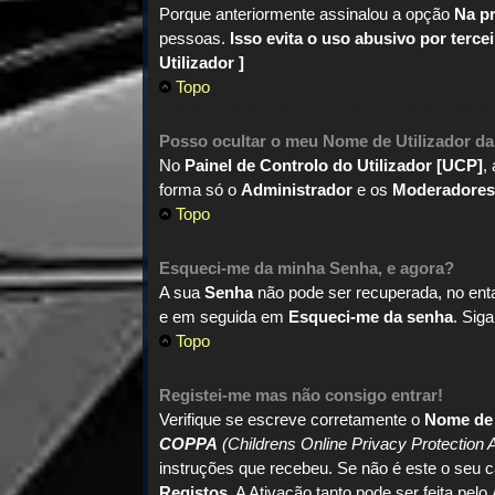
Porque anteriormente assinalou a opção
Na pr
pessoas.
Isso evita o uso abusivo por terce
Utilizador ]
Topo
Posso ocultar o meu Nome de
Utilizador
da
No
Painel de Controlo do Utilizador [UCP]
,
forma só o
Administrador
e os
Moderadore
Topo
Esqueci-me da minha Senha, e agora?
A sua
Senha
não pode ser recuperada, no ent
e em seguida em
Esqueci-me da senha
. Sig
Topo
Registei-me mas não consigo entrar!
Verifique se escreve corretamente o
Nome de 
COPPA
(Childrens Online Privacy Protection 
instruções que recebeu. Se não é este o seu 
Registos
. A Ativação tanto pode ser feita pelo