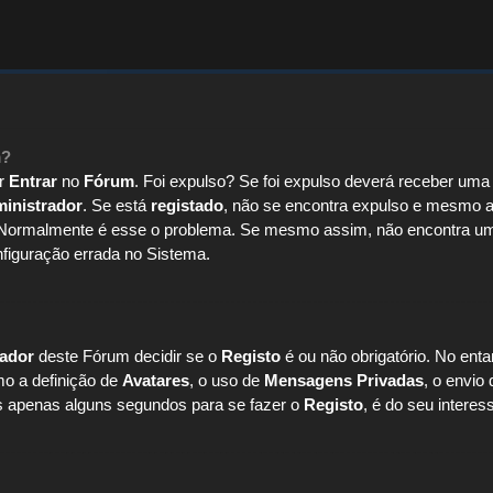
m?
er
Entrar
no
Fórum
. Foi expulso? Se foi expulso deverá receber um
inistrador
. Se está
registado
, não se encontra expulso e mesmo as
 Normalmente é esse o problema. Se mesmo assim, não encontra uma
figuração errada no Sistema.
rador
deste Fórum decidir se o
Registo
é ou não obrigatório. No enta
mo a definição de
Avatares
, o uso de
Mensagens Privadas
, o envio
os apenas alguns segundos para se fazer o
Registo
, é do seu interes