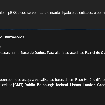
elo phpBB3 e que servem para o manter ligado e autenticado, e per
e Utilizadores
?
uardadas numa
Base de Dados
. Para alterá-las aceda ao
Painel de C
contecer que esteja a visualizar as horas de um Fuso Horário difere
elecione
[GMT] Dublin, Edinburgh, Iceland, Lisboa, London, Cas