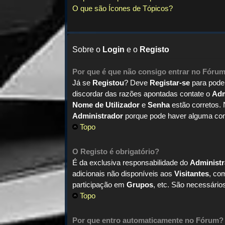
O que são Ícones de Tópicos?
Sobre o
Login
e o
Registo
Por que é que não consigo entrar no Fóru
Já se
Registou
? Deve
Registar-se
para pod
discordar das razões apontadas contate o
Adm
Nome de Utilizador
e
Senha
estão corretos.
Administrador
porque pode haver alguma con
Topo
O Registo é obrigatório?
É da exclusiva responsabilidade do
Administ
adicionais não disponíveis aos
Visitantes
, co
participação em
Grupos
, etc. São necessári
Topo
Por que entro automaticamente no Fórum?