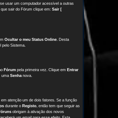
 se usar um computador acessível a outras
z que sair do Fórum clique em:
Sair [
em
Ocultar o meu Status Online
. Desta
l pelo Sistema.
 no
Fórum
pela primeira vez. Clique em
Entrar
m uma
Senha
nova.
a em atenção um de dois fatores. Se a função
nos
durante o
Registo
, então tem que seguir as
Fóruns
obrigam à ativação dos novos
 receberá um email para esse efeito. Esta