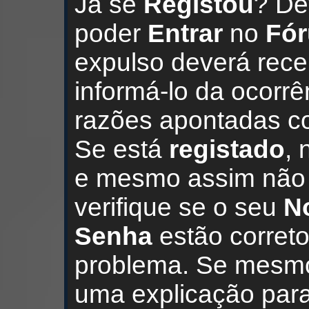
Já se
Registou
? D
poder
Entrar
no
Fó
expulso deverá rec
informá-lo da ocorrê
razões apontadas c
Se está
registado
, 
e mesmo assim não c
verifique se o seu
N
Senha
estão corret
problema. Se mesmo
uma explicação para