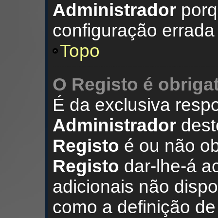
Administrador
porq
configuração errada
Topo
O Registo é obriga
É da exclusiva resp
Administrador
dest
Registo
é ou não obr
Registo
dar-lhe-á a
adicionais não disp
como a definição d